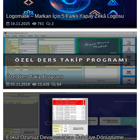
Logomatik – Markan İçin 5 Farklı Yapay Zekâ Logosu
16.11.2025
761
2
Özel Ders Takip Programı
05.11.2018
15.439
64
Eokul Özürsüz Devamsızlıkları Özürlüye Dönüştürme