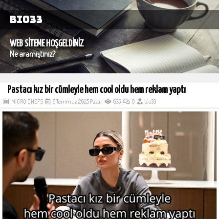
bio33
WEB SİTEME HOŞGELDİNİZ
Ne aramıştınız?
Pastacı kız bir cümleyle hem cool oldu hem reklam yaptı
MICRO CHEFS
6 Temmuz 2025 Pazar
635
0
bio33