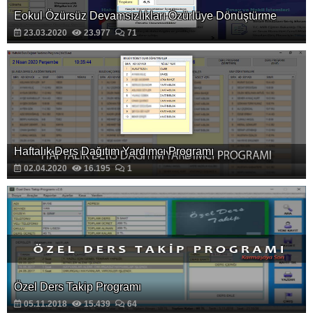
Eokul Özürsüz Devamsızlıkları Özürlüye Dönüştürme
23.03.2020
23.977
71
Haftalık Ders Dağıtım Yardımcı Programı
02.04.2020
16.195
1
Özel Ders Takip Programı
05.11.2018
15.439
64