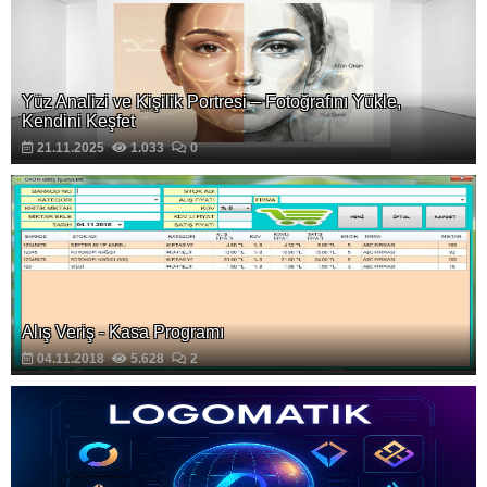
Yüz Analizi ve Kişilik Portresi – Fotoğrafını Yükle,
Kendini Keşfet
21.11.2025
1.033
0
Alış Veriş - Kasa Programı
04.11.2018
5.628
2