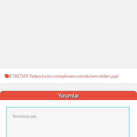
ETİKETLER: Pastacı,kız,bir,cümleyle,hem,cool,oldu,hem,reklam,yaptı
Yorumlar