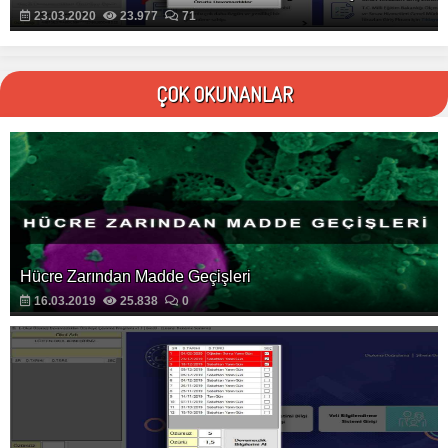
23.03.2020
23.977
71
ÇOK OKUNANLAR
Hücre Zarından Madde Geçişleri
16.03.2019
25.838
0