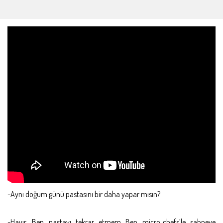
-Aynı doğum günü pastasını bir daha yapar mısın?
-Hayır. Ben pastayı tekrar etmem…Ben micro_chefs’le sahneye