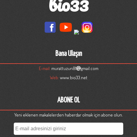
bio33
Bana Ulaşın
E-mail:
murattuzun81
gmail.com
Web:
www.bio33.net
ABONE OL
Yeni eklenen makalelerden haberdar olmak için abone olun.