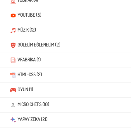
TÜBİTAK (4)
YOUTUBE (5)
MÜZİK (12)
GÜLELİM EĞLENELİM (2)
VFABRİKA (1)
HTML-CSS (2)
OYUN (1)
MICRO CHEFS (10)
YAPAY ZEKA (21)