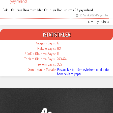
yayımlandı.
Eokul Özürsüz Devamsızlıkları Özürlüye Dönüştürme 2.4 yayımlandı.
25 Aralık 2025 Perşembe
Tüm Duyurular >>
İSTATİSTİKLER
Kategori Sayısı:
12
Makale Sayısı:
83
Günlük Okunma Sayısı:
17
Toplam Okunma Sayısı:
243.474
Yorum Sayısı:
355
Son Okunan Makale:
Pastacı kız bir cümleyle hem cool oldu
hem reklam yaptı